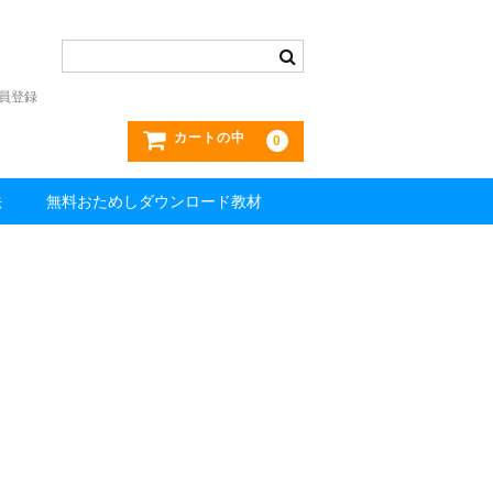
員登録
カートの中
0
法
無料おためしダウンロード教材